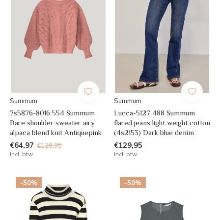
Summum
Summum
7s5876-8016 554 Summum
Lucca-5127 488 Summum
Bare shoulder sweater airy
flared jeans light weight cotton
alpaca blend knit Antiquepink
(4s2153) Dark blue denim
€64,97
€129,95
€129,95
Incl. btw
Incl. btw
-50%
-50%