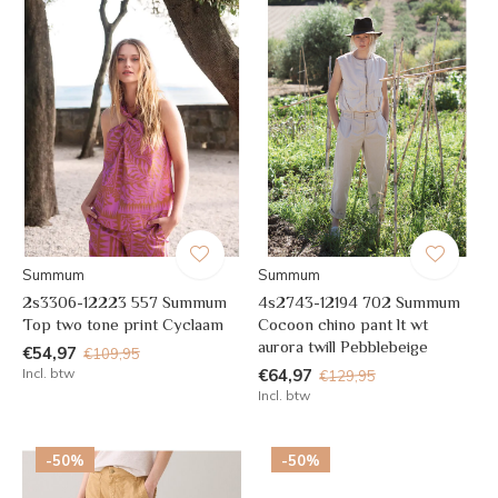
Summum
Summum
2s3306-12223 557 Summum
4s2743-12194 702 Summum
Top two tone print Cyclaam
Cocoon chino pant lt wt
aurora twill Pebblebeige
€54,97
€109,95
Incl. btw
€64,97
€129,95
Incl. btw
-50%
-50%