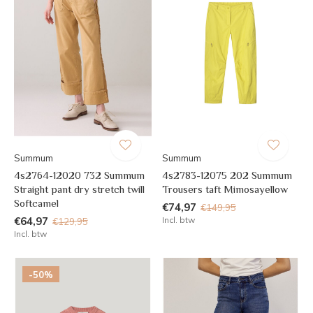
Summum
Summum
4s2764-12020 732 Summum
4s2783-12075 202 Summum
Straight pant dry stretch twill
Trousers taft Mimosayellow
Softcamel
€74,97
€149,95
€64,97
Incl. btw
€129,95
Incl. btw
-50%