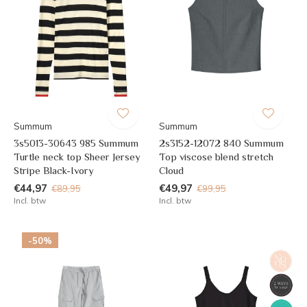
Summum
Summum
3s5013-30643 985 Summum
2s3152-12072 840 Summum
Turtle neck top Sheer Jersey
Top viscose blend stretch
Stripe Black-Ivory
Cloud
€44,97
€49,97
€89,95
€99,95
Incl. btw
Incl. btw
-50%