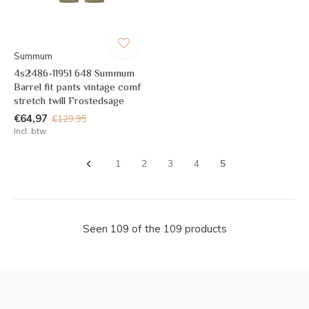
Summum
4s2486-11951 648 Summum
Barrel fit pants vintage comf
stretch twill Frostedsage
€64,97
€129,95
Incl. btw
1
2
3
4
5
Seen 109 of the 109 products