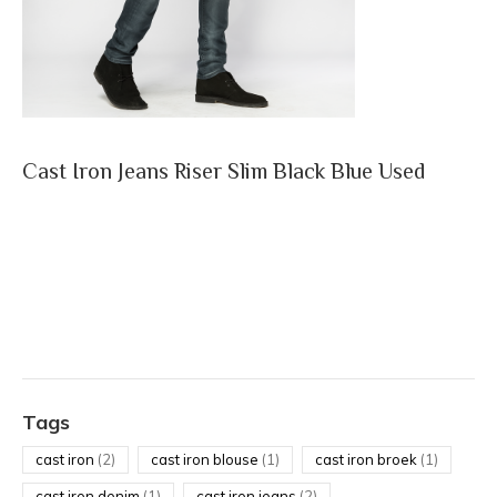
Cast Iron Jeans Riser Slim Black Blue Used
Tags
cast iron
(2)
cast iron blouse
(1)
cast iron broek
(1)
cast iron denim
(1)
cast iron jeans
(2)