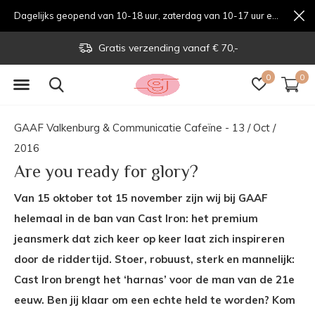
Dagelijks geopend van 10-18 uur, zaterdag van 10-17 uur en zondag van 12-17 uurondag van 12-17 uur
Voor 10.00 uur besteld, vandaag verstuurd
0
0
GAAF Valkenburg & Communicatie Cafeïne - 13 / Oct /
2016
Are you ready for glory?
Van 15 oktober tot 15 november zijn wij bij GAAF
helemaal in de ban van Cast Iron: het premium
jeansmerk dat zich keer op keer laat zich inspireren
door de riddertijd. Stoer, robuust, sterk en mannelijk:
Cast Iron brengt het ‘harnas’ voor de man van de 21e
eeuw. Ben jij klaar om een echte held te worden? Kom