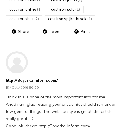
cast iron online
(1)
cast iron sale
(1)
cast iron shirt
(2)
cast iron spijkerbroek
(1)
Share
Tweet
Pin it
http://Boyarka-inform.com/
13 / Oct / 2016
06:09
I think this is onne of the most important info for me.
Andd i am glad reading your article. But should remark on
few general things, The website style is great, the articles is
really great : D.
Good job, cheers http://Boyarka-inform.com/